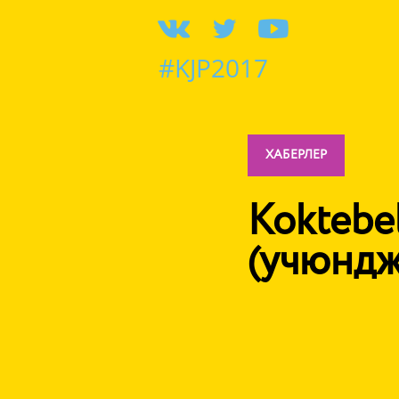
#KJP2017
ХАБЕРЛЕР
Koktebel
(учюндж