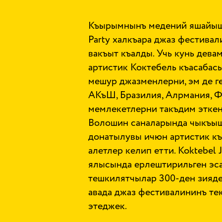
Къырымнынъ медений яшайышын
Party халкъара джаз фестивал
вакъыт къалды. Учь кунь дева
артистик Коктебель къасабас
мешур джазменлерни, эм де г
АКъШ, Бразилия, Алрмания, Ф
мемлекетлерни такъдим эткен
Волошин саналарында чыкъыш
донатылувы ичюн артистик къ
алетлер келип етти. Koktebel
ялысында ерлештирильген эс
тешкилятчылар 300-ден зияде
авада джаз фестивалининъ те
этеджек.