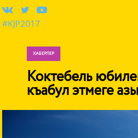
#KJP2017
ХАБЕРЛЕР
Коктебель юбиле
къабул этмеге аз