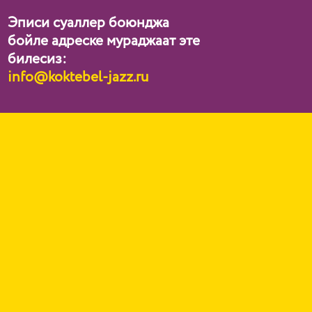
Эписи суаллер боюнджа
бойле адреске мураджаат эте
билесиз:
info@koktebel-jazz.ru