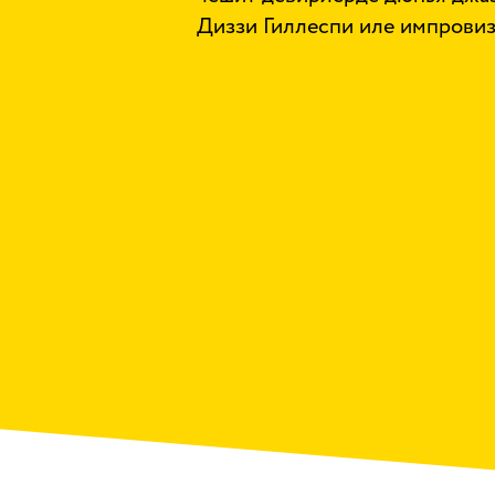
Диззи Гиллеспи иле импровиз