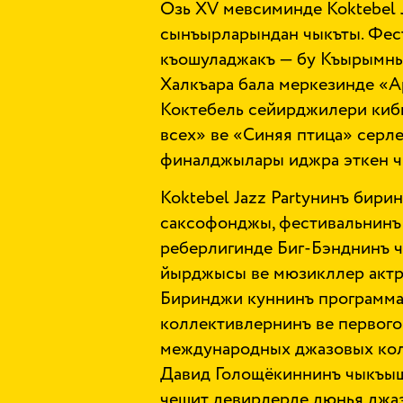
Озь XV мевсиминде Koktebel 
сынъырларындан чыкъты. Фест
къошуладжакъ — бу Къырымны
Халкъара бала меркезинде «А
Коктебель сейирджилери киби,
всех» ве «Синяя птица» серл
финалджылары иджра эткен ч
Koktebel Jazz Partyнинъ бир
саксофонджы, фестивальнинъ
реберлигинде Биг-Бэнднинъ 
йырджысы ве мюзикллер актр
Биринджи куннинъ программас
коллективлернинъ ве первого
международных джазовых кол
Давид Голощёкиннинъ чыкъыш
чешит девирлерде дюнья джа