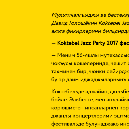
Мультичалгъыджы ве бестекя
Давид Голощёкин
Koktebel
Ja
акъта фикирлерини бильдирди
—
Koktebel
Jazz
Party
2017 фес
— Меним 56-яшлы мутехассы
чокъусы кошелеринде, чешит 
тахминен бир, чюнки сейирдж
бу эр даим иджаджыларнынъ х
Коктебельде аджайип, дюльбер
бойле. Эльбетте, мен анълайы
корюшмеген инсанларнен корю
джанлы концертлерими эштме
фестивальде булунаджакъ инс