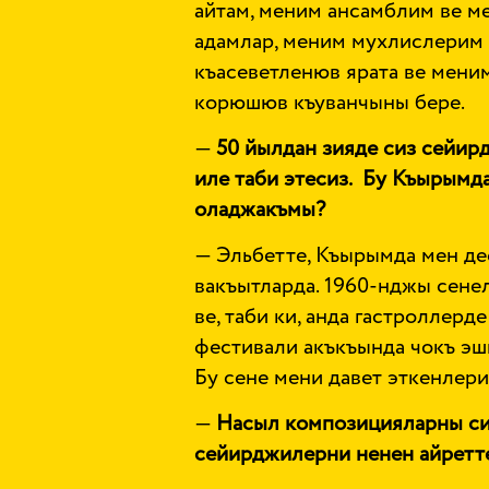
айтам, меним ансамблим ве м
адамлар, меним мухлислерим
къасеветленюв ярата ве мени
корюшюв къуванчыны бере.
—
50 йылдан зияде сиз сейи
иле таби этесиз. Бу Къырым
оладжакъмы?
— Эльбетте, Къырымда мен д
вакъытларда. 1960-нджы сене
ве, таби ки, анда гастроллерд
фестивали акъкъында чокъ эши
Бу сене мени давет эткенлер
—
Насыл композицияларны си
сейирджилерни ненен айретт