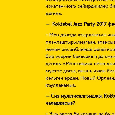
чокътан-чокъ сейирджилер бил
дегиль.
—
Koktebel
Jazz
Party
2017 фе
-
Мен джазда азырлангъан чык
планлаштырылмагъан, апансыз
меним ансамблимде репетициял
бир эсерни бакъсакъ я да оны
дегиль. «Репетиция» сёзю джа
муитте догъа, онынъ ичюн биз
кельген ерден, Новый Орлеан
къулланамыз.
—
Сиз мультисалгъыджы.
Kokt
чаладжасыз?
-
Энъ эвеля бу кемане, ве бу 