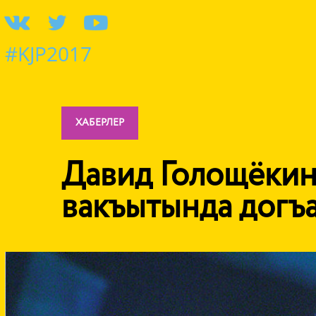
#KJP2017
ХАБЕРЛЕР
Давид Голощёкин
вакъытында догъ