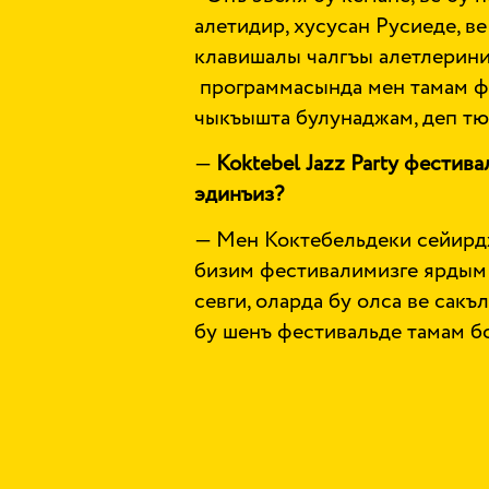
алетидир, хусусан Русиеде, в
клавишалы чалгъы алетлерини
программасында мен тамам ф
чыкъышта булунаджам, деп т
—
Koktebel
Jazz
Party
фестива
эдинъиз?
— Мен Коктебельдеки сейирдж
бизим фестивалимизге ярдым э
севги, оларда бу олса ве сакъ
бу шенъ фестивальде тамам 