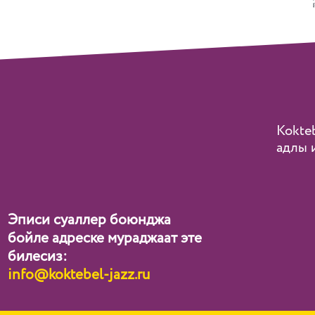
Kokteb
адлы 
Эписи суаллер боюнджа
бойле адреске мураджаат эте
билесиз:
info@koktebel-jazz.ru