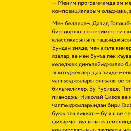
— Меним программамда эм ме
композицияларым оладжакъ, э
Мен беллесем, Давид Голощёк
бир тюрлю экспериментсиз кл
классикасынынъ ташыйджысы 
Бундан зияде, мен акъта ким
язалар, ве мен бунъа пек къув
келеджек динълейиджилер би
эшитеджеклер, даа зияде мен
чалгъыджылары олгъаны ве ол
бильмелилер. Бу Русиеде, Пет
пианоджы Николай Сизов ве м
чалгъыджыларындан бири Гаса
буюк тешвикъат — бу яш ве п
филармониясынынъ темелинде
конкурсларнынъ лауреаты, чо